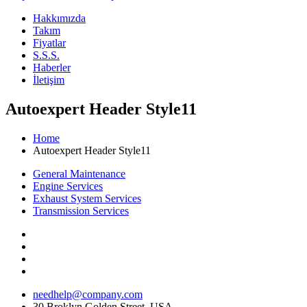
Hakkımızda
Takım
Fiyatlar
S.S.S.
Haberler
İletişim
Autoexpert Header Style11
Home
Autoexpert Header Style11
General Maintenance
Engine Services
Exhaust System Services
Transmission Services
needhelp@company.com
30 Broklyn Golden Street. USA