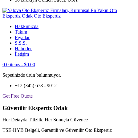
Hakkımızda
Takım
Fiyatlar
S.S.S.
Haberler
İletişim
0
0 items -
$
0.00
Sepetinizde ürün bulunmuyor.
+12 (345) 678 - 9012
Get Free Quote
Güvenilir Ekspertiz Odak
Her Detayda Titizlik, Her Sonuçta Güvence
TSE-HYB Belgeli, Garantili ve Güvenilir Oto Ekspertiz