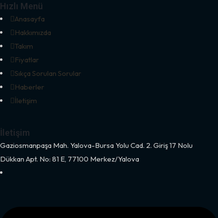
Hızlı Menü
Anasayfa
Hakkımızda
Takım
Fiyatlar
Sıkça Sorulan Sorular
Haberler
İletişim
İletişim
Gaziosmanpaşa Mah. Yalova-Bursa Yolu Cad. 2. Giriş 17 Nolu
Dükkan Apt. No: 81 E, 77100 Merkez/Yalova