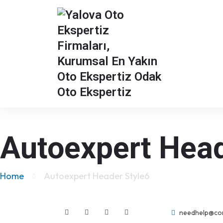
Autoexpert Head
Home
Autoexpert Header Style6
needhelp@co