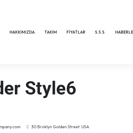
HAKKIMIZDA
TAKIM
FIYATLAR
S.S.S.
HABERL
er Style6
mpany.com
30 Broklyn Golden Street. USA