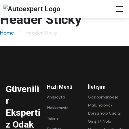
Header Sticky
Home
Header Sticky
Güvenili
Hızlı Menü
İletişim
Anasayfa
Gaziosmanpaşa
r
Mah. Yalova-
Hakkımızda
Eksperti
Bursa Yolu Cad. 2.
Takım
Giriş 17 Nolu
z Odak
Fiyatlar