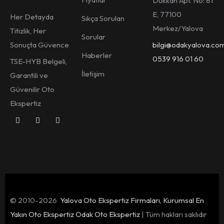
Dükkan Apt. No: 81
E, 77100
Her Detayda
Sıkça Sorulan
Merkez/Yalova
Titizlik, Her
Sorular
Sonuçta Güvence
bilgi@odakyalova.co
Haberler
0539 916 01 60
TSE-HYB Belgeli,
İletişim
Garantili ve
Güvenilir Oto
Ekspertiz
© 2010-2026
Yalova Oto Ekspertiz Firmaları, Kurumsal En
Yakın Oto Ekspertiz Odak Oto Ekspertiz
| Tüm hakları saklıdır