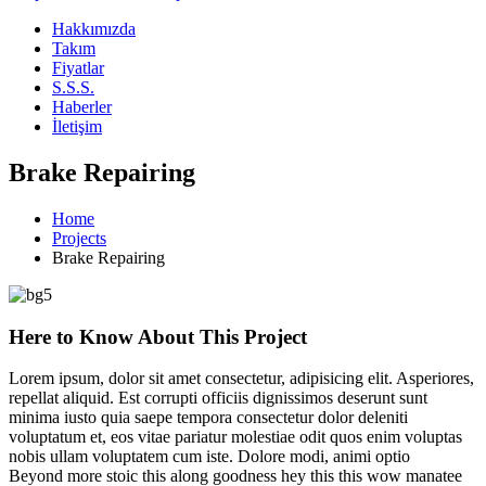
Hakkımızda
Takım
Fiyatlar
S.S.S.
Haberler
İletişim
Brake Repairing
Home
Projects
Brake Repairing
Here to Know About This Project
Lorem ipsum, dolor sit amet consectetur, adipisicing elit. Asperiores,
repellat aliquid. Est corrupti officiis dignissimos deserunt sunt
minima iusto quia saepe tempora consectetur dolor deleniti
voluptatum et, eos vitae pariatur molestiae odit quos enim voluptas
nobis ullam voluptatem cum iste. Dolore modi, animi optio
Beyond more stoic this along goodness hey this this wow manatee