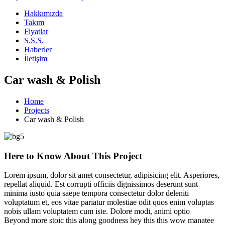
Hakkımızda
Takım
Fiyatlar
S.S.S.
Haberler
İletişim
Car wash & Polish
Home
Projects
Car wash & Polish
Here to Know About This Project
Lorem ipsum, dolor sit amet consectetur, adipisicing elit. Asperiores,
repellat aliquid. Est corrupti officiis dignissimos deserunt sunt
minima iusto quia saepe tempora consectetur dolor deleniti
voluptatum et, eos vitae pariatur molestiae odit quos enim voluptas
nobis ullam voluptatem cum iste. Dolore modi, animi optio
Beyond more stoic this along goodness hey this this wow manatee