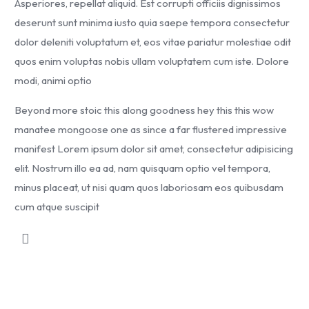
Asperiores, repellat aliquid. Est corrupti officiis dignissimos
deserunt sunt minima iusto quia saepe tempora consectetur
dolor deleniti voluptatum et, eos vitae pariatur molestiae odit
quos enim voluptas nobis ullam voluptatem cum iste. Dolore
modi, animi optio
Beyond more stoic this along goodness hey this this wow
manatee mongoose one as since a far flustered impressive
manifest Lorem ipsum dolor sit amet, consectetur adipisicing
elit. Nostrum illo ea ad, nam quisquam optio vel tempora,
minus placeat, ut nisi quam quos laboriosam eos quibusdam
cum atque suscipit